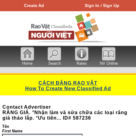
Create Ad
Sign In / Sign Up
Home
Search
Rates
NV Online
CÁCH ĐĂNG RAO VẶT
How To Create New Classified Ad
Contact Advertiser
RĂNG GIẢ. °Nhận làm và sửa chữa các loại răng
giả tháo lắp. °Ưu tiên... ID# 587236
Tên
First Name