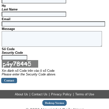
Họ
Last Name
Email
Message
Số Code
Security Code
Xin đánh số Code trên vào ô số Code
Please enter the Security Code above.
About Us
|
Contact Us
|
Privacy Policy
|
Terms of Use
Desktop Version