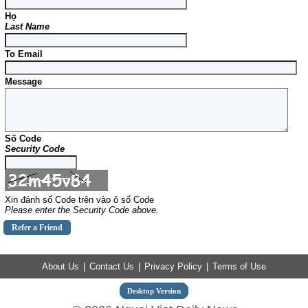
Họ
Last Name
To Email
Message
Số Code
Security Code
Xin đánh số Code trên vào ô số Code
Please enter the Security Code above.
About Us
|
Contact Us
|
Privacy Policy
|
Terms of Use
Desktop Version