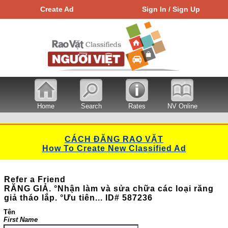
Create Ad
Sign In / Sign Up
Home
Search
Rates
NV Online
CÁCH ĐĂNG RAO VẶT
How To Create New Classified Ad
Refer a Friend
RĂNG GIẢ. °Nhận làm và sửa chữa các loại răng
giả tháo lắp. °Ưu tiên... ID# 587236
Tên
First Name