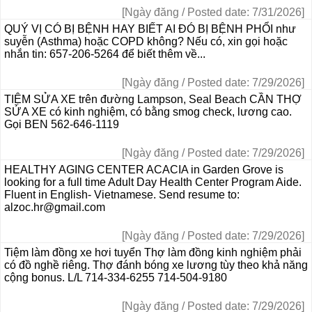
[Ngày đăng / Posted date: 7/31/2026]
QUÝ VỊ CÓ BỊ BỆNH HAY BIẾT AI ĐÓ BỊ BỆNH PHỔI như
suyễn (Asthma) hoặc COPD không? Nếu có, xin gọi hoặc
nhắn tin: 657-206-5264 để biết thêm về...
[Ngày đăng / Posted date: 7/29/2026]
TIỆM SỬA XE trên đường Lampson, Seal Beach CẦN THỢ
SỬA XE có kinh nghiệm, có bằng smog check, lương cao.
Gọi BEN 562-646-1119
[Ngày đăng / Posted date: 7/29/2026]
HEALTHY AGING CENTER ACACIA in Garden Grove is
looking for a full time Adult Day Health Center Program Aide.
Fluent in English- Vietnamese. Send resume to:
alzoc.hr@gmail.com
[Ngày đăng / Posted date: 7/29/2026]
Tiệm làm đồng xe hơi tuyển Thợ làm đồng kinh nghiệm phải
có đồ nghề riêng. Thợ đánh bóng xe lương tùy theo khả năng
cộng bonus. L/L 714-334-6255 714-504-9180
[Ngày đăng / Posted date: 7/29/2026]