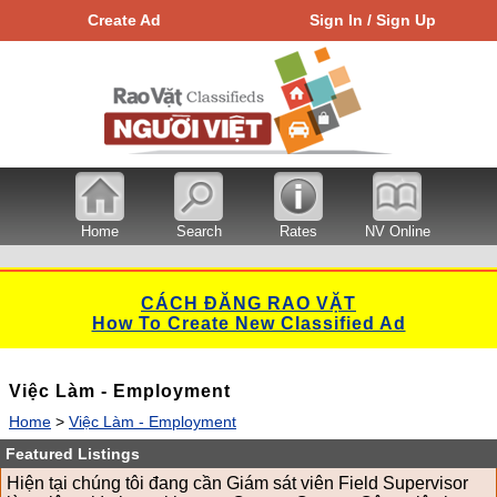
Create Ad
Sign In / Sign Up
Home
Search
Rates
NV Online
CÁCH ĐĂNG RAO VẶT
How To Create New Classified Ad
Việc Làm - Employment
Home
>
Việc Làm - Employment
Featured Listings
Hiện tại chúng tôi đang cần Giám sát viên Field Supervisor