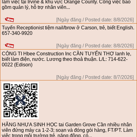
làm việc tại Irvine & khu vực Orange County. Công việc bao
gồm quản lý, hỗ trợ nhân viên...
[Ngày đăng / Posted date: 8/8/2026]
Tuyển Receptionist tiệm nail/brow ở Carson, trẻ, biết English.
657-340-9920
[Ngày đăng / Posted date: 8/8/2026]
CÔNG TI Hbee Construction Inc CẦN TUYỂN THỢ lanh lẹ,
biết làm điện, nước. Lương theo thoả thuận. L/L: 714-622-
0022 (Edison)
[Ngày đăng / Posted date: 8/7/2026]
HÃNG NHỰA SINH HỌC tai Garden Grove Cần nhiều nhân
viên đứng máy ca 1-2-3; soạn và đóng gói hàng, FT/PT. Làm
việc trong môi trường trẻ, năng động, có...