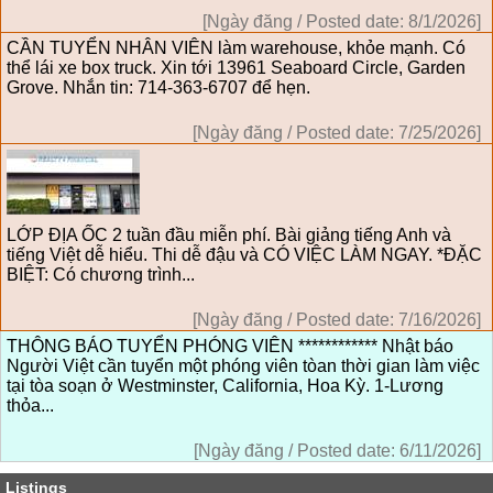
[Ngày đăng / Posted date: 8/1/2026]
CẦN TUYỂN NHÂN VIÊN làm warehouse, khỏe mạnh. Có
thể lái xe box truck. Xin tới 13961 Seaboard Circle, Garden
Grove. Nhắn tin: 714-363-6707 để hẹn.
[Ngày đăng / Posted date: 7/25/2026]
LỚP ĐỊA ỐC 2 tuần đầu miễn phí. Bài giảng tiếng Anh và
tiếng Việt dễ hiểu. Thi dễ đậu và CÓ VIỆC LÀM NGAY. *ĐẶC
BIỆT: Có chương trình...
[Ngày đăng / Posted date: 7/16/2026]
THÔNG BÁO TUYỂN PHÓNG VIÊN ************ Nhật báo
Người Việt cần tuyển một phóng viên tòan thời gian làm việc
tại tòa soạn ở Westminster, California, Hoa Kỳ. 1-Lương
thỏa...
[Ngày đăng / Posted date: 6/11/2026]
Listings