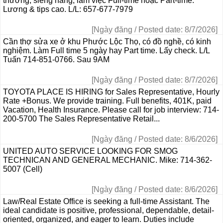
thương, siêng năng, làm việc Full-time hoặc Part-time.
Lương & tips cao. L/L: 657-677-7979
[Ngày đăng / Posted date: 8/7/2026]
Cần thợ sửa xe ở khu Phước Lộc Thọ, có đồ nghề, có kinh
nghiệm. Làm Full time 5 ngày hay Part time. Lấy check. L/L
Tuấn 714-851-0766. Sau 9AM
[Ngày đăng / Posted date: 8/7/2026]
TOYOTA PLACE IS HIRING for Sales Representative, Hourly
Rate +Bonus. We provide training. Full benefits, 401K, paid
Vacation, Health Insurance. Please call for job interview: 714-
200-5700 The Sales Representative Retail...
[Ngày đăng / Posted date: 8/6/2026]
UNITED AUTO SERVICE LOOKING FOR SMOG
TECHNICAN AND GENERAL MECHANIC. Mike: 714-362-
5007 (Cell)
[Ngày đăng / Posted date: 8/6/2026]
Law/Real Estate Office is seeking a full-time Assistant. The
ideal candidate is positive, professional, dependable, detail-
oriented, organized, and eager to learn. Duties include