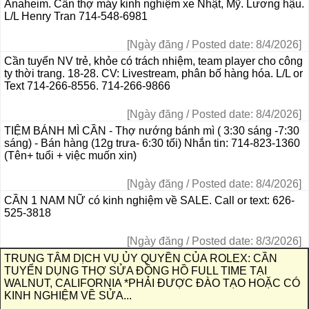
Anaheim. Cần thợ máy kinh nghiệm xe Nhật, Mỹ. Lương hậu.
L/L Henry Tran 714-548-6981
[Ngày đăng / Posted date: 8/4/2026]
Cần tuyển NV trẻ, khỏe có trách nhiệm, team player cho công
ty thời trang. 18-28. CV: Livestream, phân bố hàng hóa. L/L or
Text 714-266-8556. 714-266-9866
[Ngày đăng / Posted date: 8/4/2026]
TIỆM BÁNH MÌ CẦN - Thợ nướng bánh mì ( 3:30 sáng -7:30
sáng) - Bán hàng (12g trưa- 6:30 tối) Nhắn tin: 714-823-1360
(Tên+ tuổi + việc muốn xin)
[Ngày đăng / Posted date: 8/4/2026]
CẦN 1 NAM NỮ có kinh nghiệm về SALE. Call or text: 626-
525-3818
[Ngày đăng / Posted date: 8/3/2026]
TRUNG TÂM DỊCH VỤ ỦY QUYỀN CỦA ROLEX: CẦN
TUYỂN DỤNG THỢ SỬA ĐỒNG HỒ FULL TIME TẠI
WALNUT, CALIFORNIA *PHẢI ĐƯỢC ĐÀO TẠO HOẶC CÓ
KINH NGHIỆM VỀ SỬA...