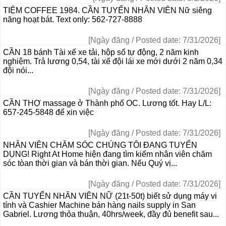
TIỆM COFFEE 1984. CẦN TUYỂN NHÂN VIÊN Nữ siêng
năng hoạt bát. Text only: 562-727-8888
[Ngày đăng / Posted date: 7/31/2026]
CẦN 18 bánh Tài xế xe tải, hộp số tự động, 2 năm kinh
nghiệm. Trả lương 0,54, tài xế đội lái xe mới dưới 2 năm 0,34
đội nói...
[Ngày đăng / Posted date: 7/31/2026]
CẦN THỢ massage ở Thành phố OC. Lương tốt. Hay L/L:
657-245-5848 để xin việc
[Ngày đăng / Posted date: 7/31/2026]
NHÂN VIÊN CHĂM SÓC CHÚNG TÔI ĐANG TUYỂN
DỤNG! Right At Home hiện đang tìm kiếm nhân viên chăm
sóc tòan thời gian và bán thời gian. Nếu Quý vị...
[Ngày đăng / Posted date: 7/31/2026]
CẦN TUYỂN NHÂN VIÊN NỮ (21t-50t) biết sử dụng máy vi
tính và Cashier Machine bán hàng nails supply in San
Gabriel. Lương thỏa thuận, 40hrs/week, đầy đủ benefit sau...