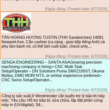
[Ngày đăng / Posted date: 8/7/2026]
TÂN HOÀNG HƯƠNG TUSTIN (THH Sandwiches) 14081
Newport Ave, Cần cashier (ca sáng - giao tiếp tiếng Anh) và
phụ làm bánh mì, có thể làm cuối tuần, check only....
[Ngày đăng / Posted date: 8/7/2026]
SENGA ENGINEERING – SANTA ANAGrowing precision
machining company is hiring:• CNC Multi-Task
Setup/Operator – DN Solutions Puma SMX2100ST, Okuma
Multus, DMG MORI NTX, or similar experience preferred.•
CNC Swiss Setup/Operator...
[Ngày đăng / Posted date: 8/7/2026]
Công ty sản xuất ở Westminster cẩn tuyển trợ lý bảo trì máy
móc. Yêu cầu: Hỗ trợ bảo trì, sửa chữa, lắp đặt phần cứng
máy in (UV/digital). Sẽ...