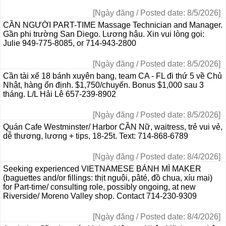
[Ngày đăng / Posted date: 8/5/2026]
CẦN NGƯỜI PART-TIME Massage Technician and Manager.
Gần phi trường San Diego. Lương hậu. Xin vui lòng gọi:
Julie 949-775-8085, or 714-943-2800
[Ngày đăng / Posted date: 8/5/2026]
Cần tài xế 18 bánh xuyên bang, team CA - FL đi thứ 5 về Chủ
Nhật, hàng ổn định. $1,750/chuyến. Bonus $1,000 sau 3
tháng. L/L Hải Lê 657-239-8902
[Ngày đăng / Posted date: 8/5/2026]
Quán Cafe Westminster/ Harbor CẦN Nữ, waitress, trẻ vui vẻ,
dễ thương, lương + tips, 18-25t. Text: 714-868-6789
[Ngày đăng / Posted date: 8/4/2026]
Seeking experienced VIETNAMESE BÁNH MÌ MAKER
(baguettes and/or fillings: thịt nguội, pâté, đồ chua, xíu mại)
for Part-time/ consulting role, possibly ongoing, at new
Riverside/ Moreno Valley shop. Contact 714-230-9309
[Ngày đăng / Posted date: 8/4/2026]