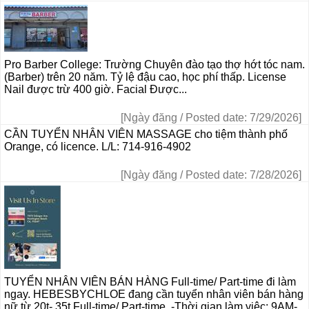
Pro Barber College: Trường Chuyên đào tạo thợ hớt tóc nam.
(Barber) trên 20 năm. Tỷ lệ đậu cao, học phí thấp. License
Nail được trừ 400 giờ. Facial Được...
[Ngày đăng / Posted date: 7/29/2026]
CẦN TUYỂN NHÂN VIÊN MASSAGE cho tiệm thành phố
Orange, có licence. L/L: 714-916-4902
[Ngày đăng / Posted date: 7/28/2026]
TUYỂN NHÂN VIÊN BÁN HÀNG Full-time/ Part-time đi làm
ngay. HEBESBYCHLOE đang cần tuyển nhân viên bán hàng
nữ từ 20t- 35t Full-time/ Part-time. -Thời gian làm việc: 9AM-