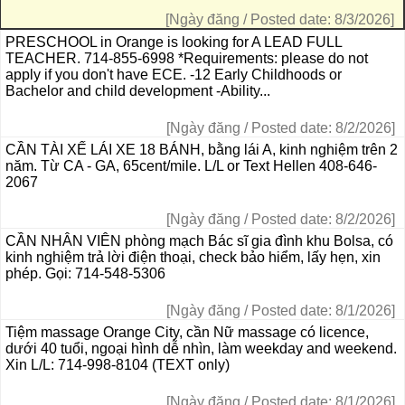
[Ngày đăng / Posted date: 8/3/2026]
PRESCHOOL in Orange is looking for A LEAD FULL
TEACHER. 714-855-6998 *Requirements: please do not
apply if you don't have ECE. -12 Early Childhoods or
Bachelor and child development -Ability...
[Ngày đăng / Posted date: 8/2/2026]
CẦN TÀI XẾ LÁI XE 18 BÁNH, bằng lái A, kinh nghiệm trên 2
năm. Từ CA - GA, 65cent/mile. L/L or Text Hellen 408-646-
2067
[Ngày đăng / Posted date: 8/2/2026]
CẦN NHÂN VIÊN phòng mạch Bác sĩ gia đình khu Bolsa, có
kinh nghiệm trả lời điện thoại, check bảo hiểm, lấy hẹn, xin
phép. Gọi: 714-548-5306
[Ngày đăng / Posted date: 8/1/2026]
Tiệm massage Orange City, cần Nữ massage có licence,
dưới 40 tuổi, ngoại hình dễ nhìn, làm weekday and weekend.
Xin L/L: 714-998-8104 (TEXT only)
[Ngày đăng / Posted date: 8/1/2026]